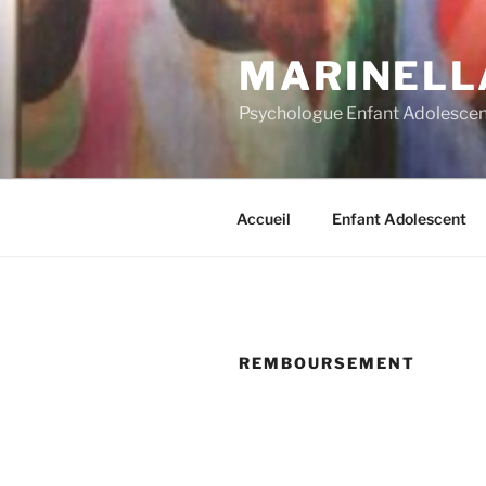
Skip
to
MARINELLA
content
Psychologue Enfant Adolescen
Accueil
Enfant Adolescent
REMBOURSEMENT